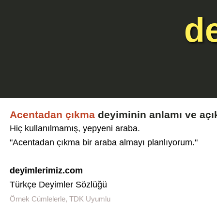
d
Acentadan çıkma
deyiminin anlamı ve açı
Hiç kullanılmamış, yepyeni araba.
"Acentadan çıkma bir araba almayı planlıyorum."
deyimlerimiz.com
Türkçe Deyimler Sözlüğü
Örnek Cümlelerle, TDK Uyumlu