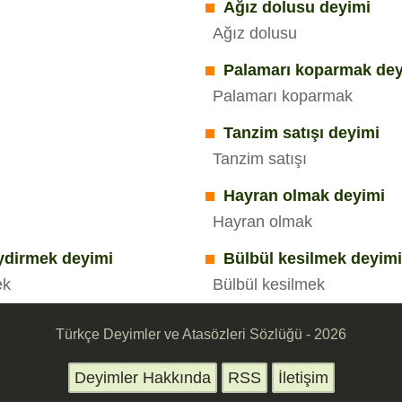
Ağız dolusu deyimi
Ağız dolusu
Palamarı koparmak dey
Palamarı koparmak
Tanzim satışı deyimi
Tanzim satışı
Hayran olmak deyimi
Hayran olmak
giydirmek deyimi
Bülbül kesilmek deyim
ek
Bülbül kesilmek
Türkçe Deyimler ve Atasözleri Sözlüğü - 2026
Deyimler Hakkında
RSS
İletişim