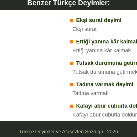
Benzer Türkçe Deyimler:
Ekşi surat deyimi
Ekşi surat
Ettiği yanına kâr kalma
Ettiği yanına kâr kalmak
Tutsak durumuna getir
Tutsak durumuna getirme
Tadına varmak deyimi
Tadına varmak
Kafayı abur cuburla d
Kafayı abur cuburla dold
Türkçe Deyimler ve Atasözleri Sözlüğü - 2026