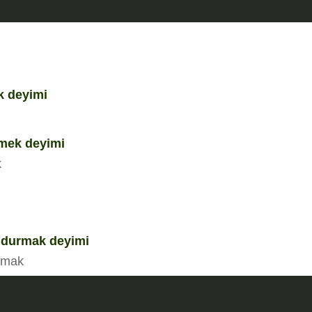
k deyimi
mek deyimi
k
oldurmak deyimi
urmak