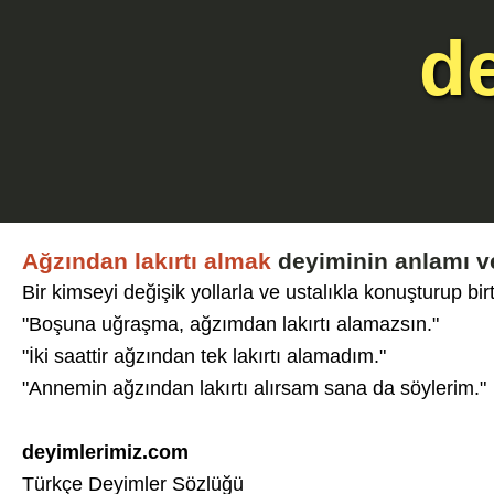
d
Ağzından lakırtı almak
deyiminin anlamı v
Bir kimseyi değişik yollarla ve ustalıkla konuşturup bi
"Boşuna uğraşma, ağzımdan lakırtı alamazsın."
"İki saattir ağzından tek lakırtı alamadım."
"Annemin ağzından lakırtı alırsam sana da söylerim."
deyimlerimiz.com
Türkçe Deyimler Sözlüğü