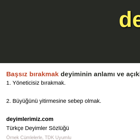
d
Başsız bırakmak
deyiminin anlamı ve açık
1. Yöneticisiz bırakmak.
2. Büyüğünü yitirmesine sebep olmak.
deyimlerimiz.com
Türkçe Deyimler Sözlüğü
Örnek Cümlelerle, TDK Uyumlu