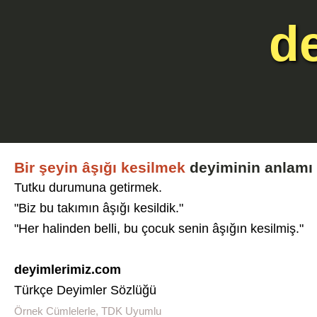
d
Bir şeyin âşığı kesilmek
deyiminin anlamı 
Tutku durumuna getirmek.
"Biz bu takımın âşığı kesildik."
"Her halinden belli, bu çocuk senin âşığın kesilmiş."
deyimlerimiz.com
Türkçe Deyimler Sözlüğü
Örnek Cümlelerle, TDK Uyumlu