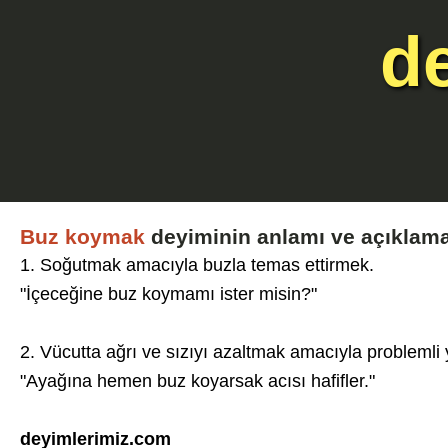
d
Buz koymak
deyiminin anlamı ve açıklam
1. Soğutmak amacıyla buzla temas ettirmek.
"İçeceğine buz koymamı ister misin?"
2. Vücutta ağrı ve sızıyı azaltmak amacıyla problemli
"Ayağına hemen buz koyarsak acısı hafifler."
deyimlerimiz.com