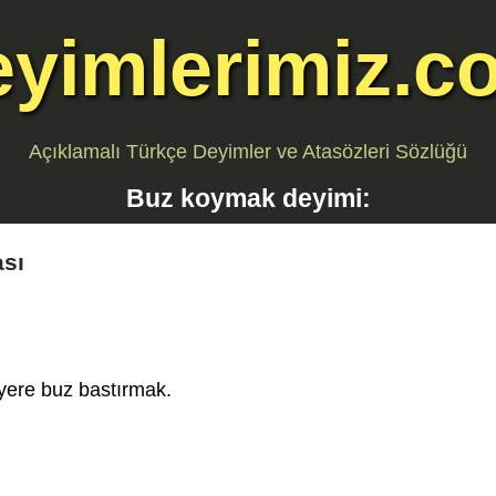
eyimlerimiz.c
Açıklamalı Türkçe Deyimler ve Atasözleri Sözlüğü
Buz koymak
deyimi:
ası
 yere buz bastırmak.