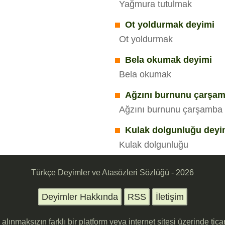
Yağmura tutulmak
Ot yoldurmak deyimi
Ot yoldurmak
Bela okumak deyimi
Bela okumak
Ağzını burnunu çarşam
Ağzını burnunu çarşamba 
Kulak dolgunluğu deyi
Kulak dolgunluğu
Türkçe Deyimler ve Atasözleri Sözlüğü - 2026
Deyimler Hakkında
RSS
İletişim
in alınmaksızın farklı bir platform veya internet sitesi üzerinde ti