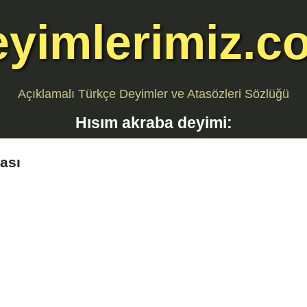
eyimlerimiz.c
Açıklamalı Türkçe Deyimler ve Atasözleri Sözlüğü
Hısım akraba
deyimi:
ası