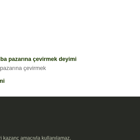
ba pazarına çevirmek deyimi
pazarına çevirmek
mi
cari kazanç amacıyla kullanılamaz.