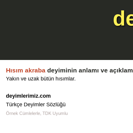
d
Hısım akraba
deyiminin anlamı ve açıklam
Yakın ve uzak bütün hısımlar.
deyimlerimiz.com
Türkçe Deyimler Sözlüğü
Örnek Cümlelerle, TDK Uyumlu