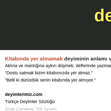
d
Kitabında yer almamak
deyiminin anlamı v
Aklına ve mantığına aykırı düşmek, defterinde yazm
"Dostu satmak bizim kitabımızda yer almaz."
"Belli ki dürüstlük senin kitabında yer almıyor."
deyimlerimiz.com
Türkçe Deyimler Sözlüğü
Örnek Cümlelerle, TDK Uyumlu