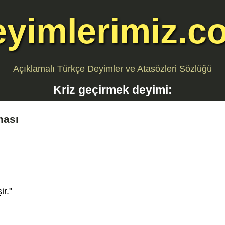
eyimlerimiz.c
Açıklamalı Türkçe Deyimler ve Atasözleri Sözlüğü
Kriz geçirmek
deyimi:
ması
ir."