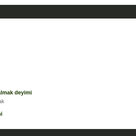
almak deyimi
ak
i