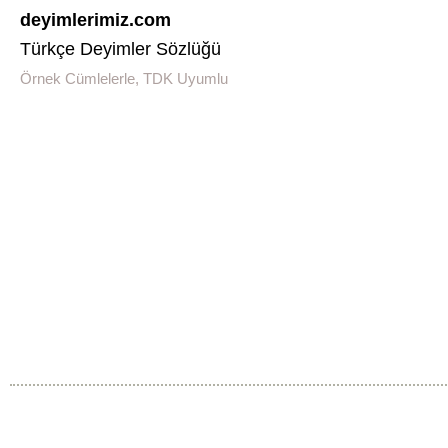
deyimlerimiz.com
Türkçe Deyimler Sözlüğü
Örnek Cümlelerle, TDK Uyumlu