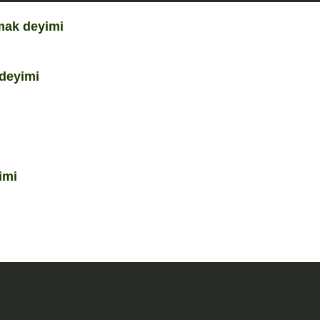
mak deyimi
k
 deyimi
imi