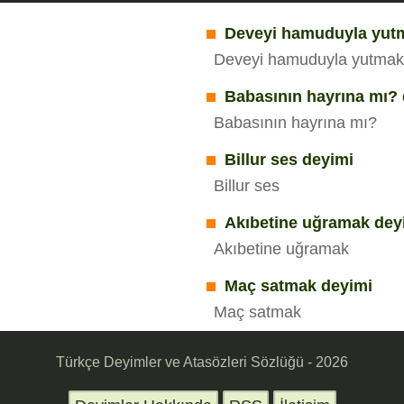
Deveyi hamuduyla yut
Deveyi hamuduyla yutma
Babasının hayrına mı?
Babasının hayrına mı?
Billur ses deyimi
Billur ses
Akıbetine uğramak dey
Akıbetine uğramak
Maç satmak deyimi
Maç satmak
Türkçe Deyimler ve Atasözleri Sözlüğü - 2026