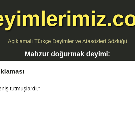
eyimlerimiz.c
Açıklamalı Türkçe Deyimler ve Atasözleri Sözlüğü
Mahzur doğurmak
deyimi:
ıklaması
niş tutmuşlardı."