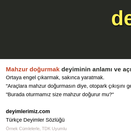
d
Mahzur doğurmak
deyiminin anlamı ve aç
Ortaya engel çıkarmak, sakınca yaratmak.
"Araçlara mahzur doğurmasın diye, otopark çıkışını ge
"Burada oturmamız size mahzur doğurur mu?"
deyimlerimiz.com
Türkçe Deyimler Sözlüğü
Örnek Cümlelerle, TDK Uyumlu