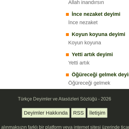
Allah inandırsın
İnce nezaket deyimi
İnce nezaket
Koyun koyuna deyimi
Koyun koyuna
Yetti artık deyimi
Yetti artık
Öğüreceği gelmek dey
Öğüreceği gelmek
Türkçe Deyimler ve Atasözleri Sözlüğü - 2026
Deyimler Hakkında
RSS
İletişim
in alınmaksızın farklı bir platform veya internet sitesi üzerinde ti