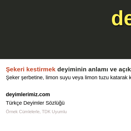
d
Şekeri kestirmek
deyiminin anlamı ve açı
Şeker şerbetine, limon suyu veya limon tuzu katarak
deyimlerimiz.com
Türkçe Deyimler Sözlüğü
Örnek Cümlelerle, TDK Uyumlu