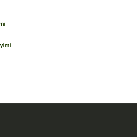
i
imi
yimi