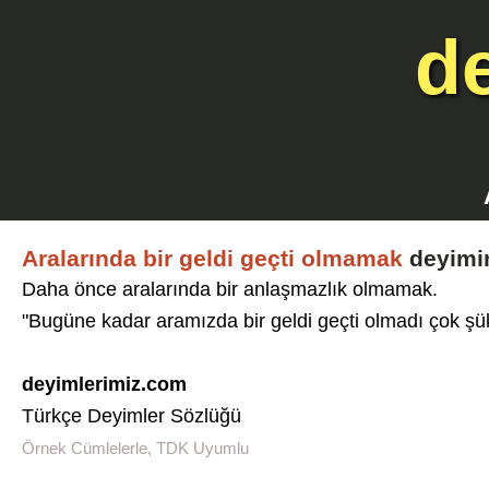
d
Aralarında bir geldi geçti olmamak
deyimin
Daha önce aralarında bir anlaşmazlık olmamak.
"Bugüne kadar aramızda bir geldi geçti olmadı çok şük
deyimlerimiz.com
Türkçe Deyimler Sözlüğü
Örnek Cümlelerle, TDK Uyumlu