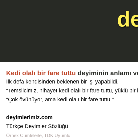
d
Kedi olalı bir fare tuttu
deyiminin anlamı v
İlk defa kendisinden beklenen bir işi yapabildi.
"Temsilcimiz, nihayet kedi olalı bir fare tuttu, yüklü bir 
"Çok övünüyor, ama kedi olalı bir fare tuttu."
deyimlerimiz.com
Türkçe Deyimler Sözlüğü
Örnek Cümlelerle, TDK Uyumlu