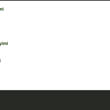
mi
yimi
i