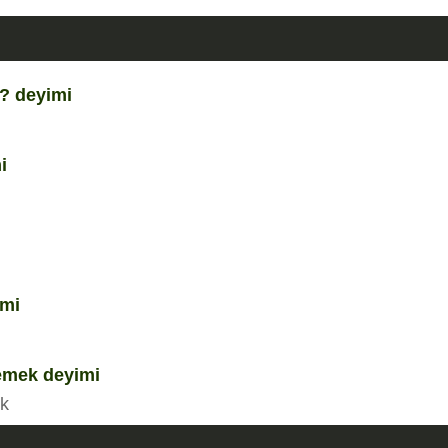
ı? deyimi
i
imi
emek deyimi
k