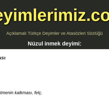
eyimlerimiz.c
Açıklamalı Türkçe Deyimler ve Atasözleri Sözlüğü
Nüzul inmek
deyimi:
ası
tmenin kalkması, felç.