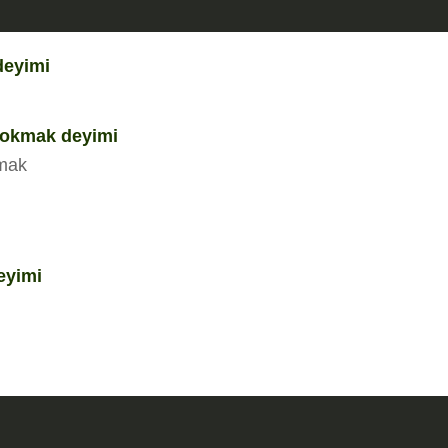
deyimi
 sokmak deyimi
kmak
eyimi