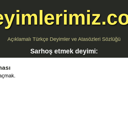
eyimlerimiz.c
Açıklamalı Türkçe Deyimler ve Atasözleri Sözlüğü
Sarhoş etmek
deyimi:
ması
 açmak.