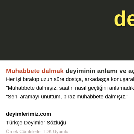
d
Muhabbete dalmak
deyiminin anlamı ve a
Her işi bırakıp uzun süre dostça, arkadaşça konuşara
"Muhabbete dalmışız, saatin nasıl geçtiğini anlamadık
"Seni aramayı unuttum, biraz muhabbete dalmışız."
deyimlerimiz.com
Türkçe Deyimler Sözlüğü
Örnek Cümlelerle, TDK Uyumlu