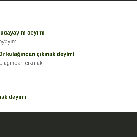
 budayayım deyimi
dayayım
bür kulağından çıkmak deyimi
 kulağından çıkmak
mak deyimi
k