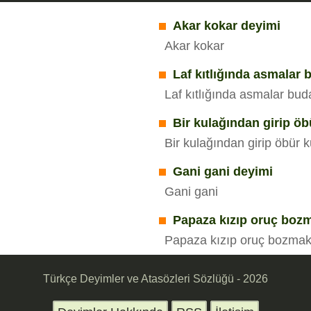
Akar kokar deyimi
Akar kokar
Laf kıtlığında asmalar
Laf kıtlığında asmalar bu
Bir kulağından girip ö
Bir kulağından girip öbür
Gani gani deyimi
Gani gani
Papaza kızıp oruç boz
Papaza kızıp oruç bozma
Türkçe Deyimler ve Atasözleri Sözlüğü - 2026