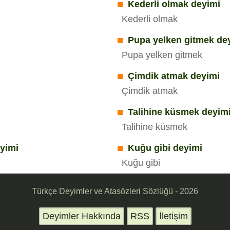
Kederli olmak deyimi
Kederli olmak
Pupa yelken gitmek de
Pupa yelken gitmek
Çimdik atmak deyimi
Çimdik atmak
Talihine küsmek deyim
Talihine küsmek
eyimi
Kuğu gibi deyimi
Kuğu gibi
Türkçe Deyimler ve Atasözleri Sözlüğü - 2026
Deyimler Hakkında
RSS
İletişim