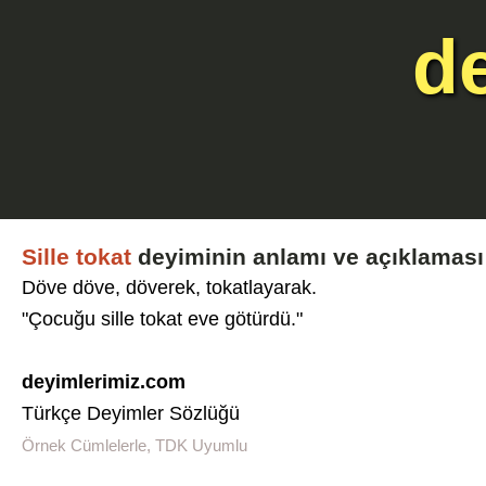
d
Sille tokat
deyiminin anlamı ve açıklaması
Döve döve, döverek, tokatlayarak.
"Çocuğu sille tokat eve götürdü."
deyimlerimiz.com
Türkçe Deyimler Sözlüğü
Örnek Cümlelerle, TDK Uyumlu